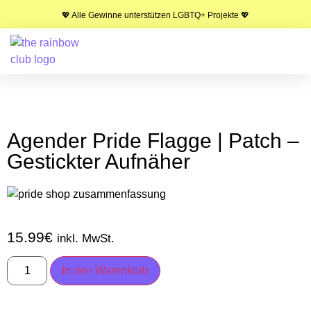
💖 Alle Gewinne unterstützen LGBTQ+ Projekte 💖
Agender Pride Flagge | Patch –
Gestickter Aufnäher
15.99
€
inkl. MwSt.
In den Warenkorb