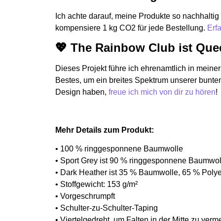
Ich achte darauf, meine Produkte so nachhaltig 
kompensiere 1 kg CO2 für jede Bestellung.
Erf
💖 The Rainbow Club ist Qu
Dieses Projekt führe ich ehrenamtlich in mein
Bestes, um ein breites Spektrum unserer bunte
Design haben,
freue ich mich von dir zu hören
!
Mehr Details zum Produkt:
• 100 % ringgesponnene Baumwolle
• Sport Grey ist 90 % ringgesponnene Baumwol
• Dark Heather ist 35 % Baumwolle, 65 % Polye
• Stoffgewicht: 153 g/m²
• Vorgeschrumpft
• Schulter-zu-Schulter-Taping
• Viertelgedreht, um Falten in der Mitte zu verm