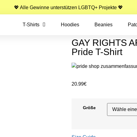
💖 Alle Gewinne unterstützen LGBTQ+ Projekte 💖
T-Shirts
Hoodies
Beanies
Pat
GAY RIGHTS A
Pride T-Shirt
20.99
€
Größe