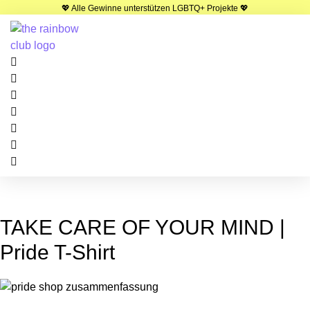
Zum
💖 Alle Gewinne unterstützen LGBTQ+ Projekte 💖
Inhalt
springen
TAKE CARE OF YOUR MIND |
Pride T-Shirt