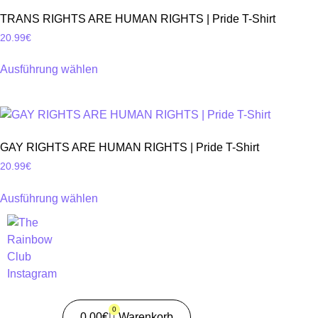
mehrere
Produktseite
TRANS RIGHTS ARE HUMAN RIGHTS | Pride T-Shirt
Varianten
gewählt
20.99
€
auf.
werden
Die
Ausführung wählen
Optionen
Dieses
können
Produkt
auf
weist
der
mehrere
Produktseite
GAY RIGHTS ARE HUMAN RIGHTS | Pride T-Shirt
Varianten
gewählt
20.99
€
auf.
werden
Die
Ausführung wählen
Optionen
Dieses
können
Produkt
auf
weist
der
mehrere
Produktseite
Varianten
gewählt
auf.
werden
0
Die
0.00
€
Warenkorb