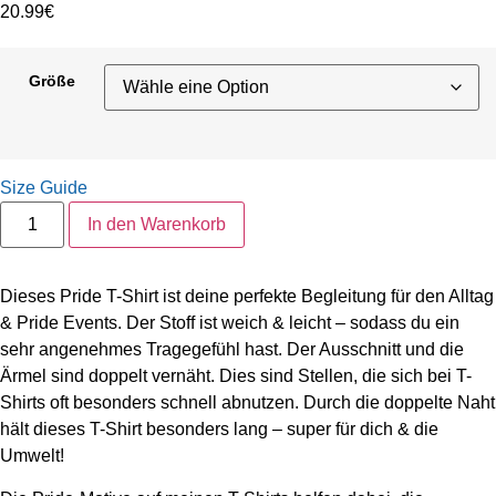
20.99
€
Größe
Size Guide
TAKE
In den Warenkorb
CARE
OF
YOUR
MIND
Dieses Pride T-Shirt ist deine perfekte Begleitung für den Alltag
|
Pride
& Pride Events. Der Stoff ist weich & leicht – sodass du ein
T-
sehr angenehmes Tragegefühl hast. Der Ausschnitt und die
Shirt
Menge
Ärmel sind doppelt vernäht. Dies sind Stellen, die sich bei T-
Shirts oft besonders schnell abnutzen. Durch die doppelte Naht
hält dieses T-Shirt besonders lang – super für dich & die
Umwelt!