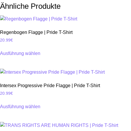
Ähnliche Produkte
Regenbogen Flagge | Pride T-Shirt
20.99
€
Ausführung wählen
Dieses
Produkt
weist
mehrere
Intersex Progressive Pride Flagge | Pride T-Shirt
Varianten
20.99
€
auf.
Die
Ausführung wählen
Optionen
Dieses
können
Produkt
auf
weist
der