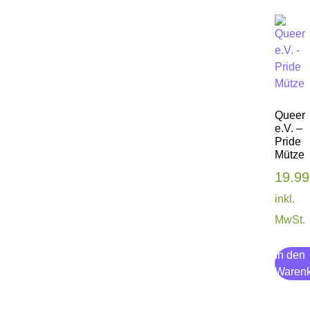
Queer
e.V. –
Pride
Mütze
19.99
inkl.
MwSt.
In den
Waren