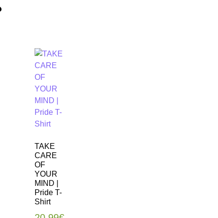
❤
TAKE
CARE
OF
YOUR
MIND |
Pride T-
Shirt
20.99
€