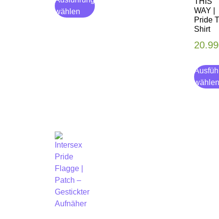
THIS
WAY |
wählen
Pride T
Shirt
20.99
Ausfüh
wähle