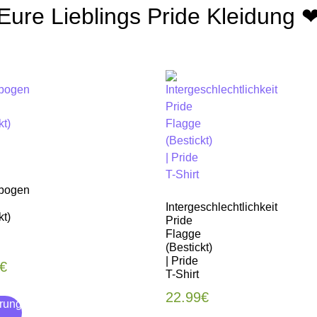
Eure Lieblings Pride Kleidung 
bogen
Intergeschlechtlichkeit
kt)
Pride
Flagge
(Bestickt)
| Pride
€
T-Shirt
22.99
€
rung