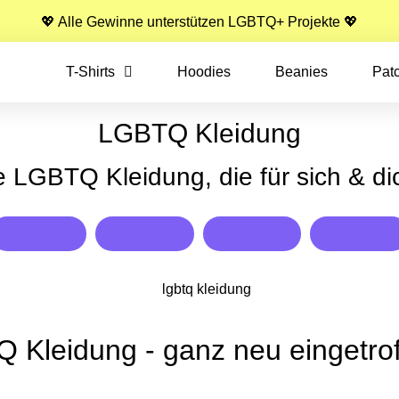
💖 Alle Gewinne unterstützen LGBTQ+ Projekte 💖
T-Shirts
Hoodies
Beanies
Pat
LGBTQ Kleidung
 LGBTQ Kleidung, die für sich & dic
T-Shirts
Hoodies
Beanies
Patches
 Kleidung - ganz neu eingetrof