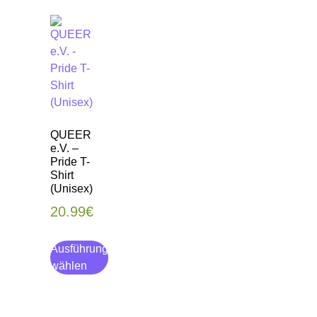
QUEER
e.V. –
Pride T-
Shirt
(Unisex)
20.99
€
Ausführung
wählen