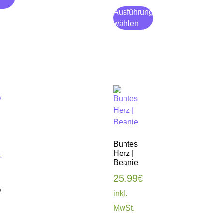
n
Ausführung
wählen
Buntes
Herz |
Beanie
25.99
€
O
inkl.
MwSt.