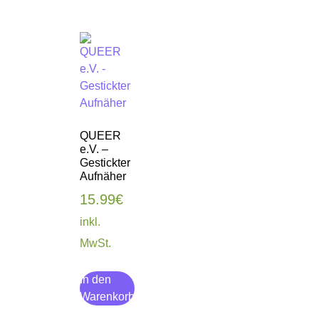
QUEER
e.V. –
Gestickter
Aufnäher
15.99
€
inkl.
MwSt.
In den
Warenkorb