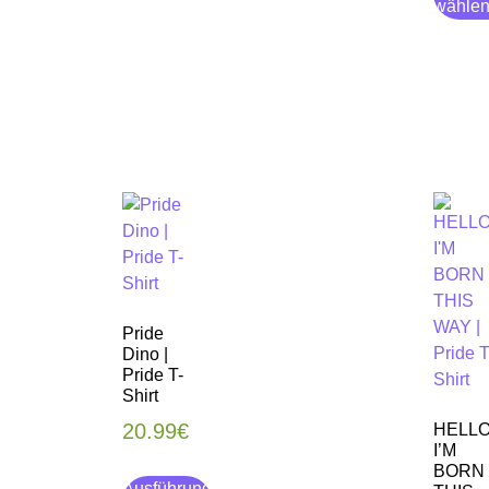
wähle
Pride
Dino |
Pride T-
Shirt
20.99
€
HELL
I’M
BORN
Ausführung