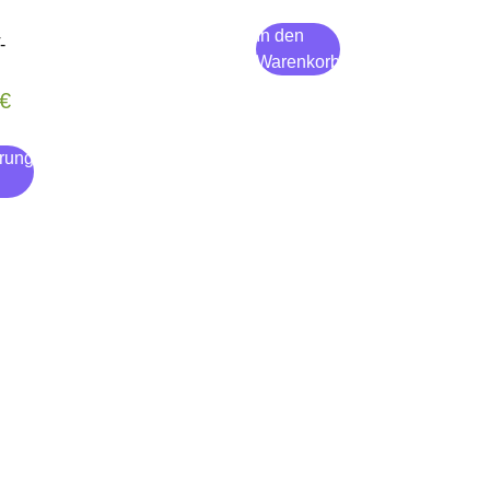
In den
-
Warenkorb
€
rung
n