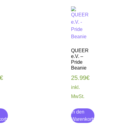
QUEER
e.V. –
Pride
Beanie
€
25.99
€
inkl.
MwSt.
In den
korb
Warenkorb