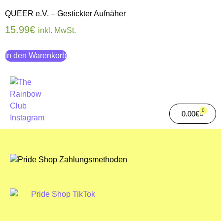
QUEER e.V. – Gestickter Aufnäher
15.99
€
inkl. MwSt.
In den Warenkorb
0
0.00
€